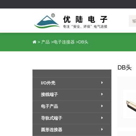
I/O外壳
接线端子
公
>
产品
>
电子连接器
>
DB头
插片式IO模块外壳
插头—插拔式接线端子
插座—插拔式接线端子
DB头
弹片保护式接线端子
升降式接线端子
I/O外壳
弹簧式PCB接线端子
贯通式接线端子
接线端子
美规栅栏式接线端子
电力、储能接线端子
电子产品
MCS连接器
导轨式端子
圆形连接器