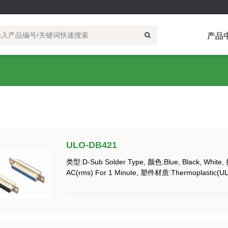
产品
司简介
电子产品
研发设计
导轨式端子
模具开发
电梯
电力
生产制造
圆形连接器
轨道交通
品质和实验室
矩形重载连接
机械设
继电器
侧面直插式导轨端子
M系列
重载插体
直插式导轨端子
重载插针
回拉式导轨端子
重载壳体
螺钉式导轨端子
重载附件
附件
ULO-DB421
类型:D-Sub Solder Type, 颜色:Blue, Black, Wh
AC(rms) For 1 Minute, 塑件材质:Thermoplastic(UL