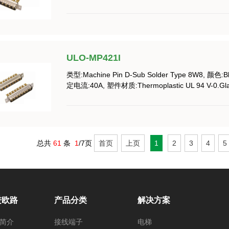
ULO-MP421I
类型:Machine Pin D-Sub Solder Type 8W8, 颜色:B
定电流:40A, 塑件材质:Thermoplastic UL 94 V-0.Glass
总共
61
条
1
/7页
首页
上页
1
2
3
4
5
进欧路
产品分类
解决方案
简介
接线端子
电梯