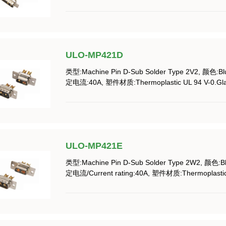
ULO-MP421D
类型:Machine Pin D-Sub Solder Type 2V2, 颜色:B
定电流:40A, 塑件材质:Thermoplastic UL 94 V-0.Glass
ULO-MP421E
类型:Machine Pin D-Sub Solder Type 2W2, 颜色:B
定电流/Current rating:40A, 塑件材质:Thermoplastic U