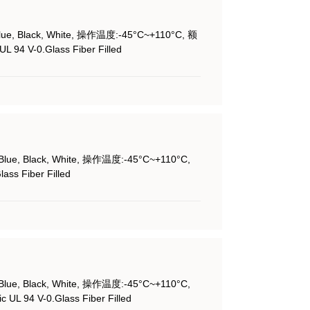
拨码开关
FD - Dip Plug
lue, Black, White, 操作温度:-45°C~+110°C, 额
FC - IDC Socket
94 V-0.Glass Fiber Filled
PCB Connector
57系列插板
面包板
DVI连接器
HDMI
防水连接器
Blue, Black, White, 操作温度:-45°C~+110°C,
Edge card connector
s Fiber Filled
锁紧
PCB Jack
Blue, Black, White, 操作温度:-45°C~+110°C,
L 94 V-0.Glass Fiber Filled