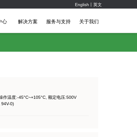
English丨英文
中心
解决方案
服务与支持
关于我们
器
备
销售团队
电子电气
电子连接器
客户服务
品牌客户
照明
安防通信
连接技术
企业文化
储能和光伏连接器
仪器仪表
下载中心
联系我们
IC 插座
储能连接器
排针
光伏连接器
排母
短路块
牛角
简牛
ite, 操作温度:-45°C~+105°C, 额定电压:500V
DB头
 94V-0)
DB壳
欧式插座
排线
USB & MINI USB
Mini Din