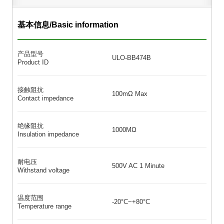
基本信息/Basic information
产品型号
ULO-BB474B
Product ID
接触阻抗
100mΩ Max
Contact impedance
绝缘阻抗
1000MΩ
Insulation impedance
耐电压
500V AC 1 Minute
Withstand voltage
温度范围
-20°C~+80°C
Temperature range